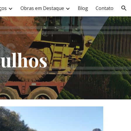
ços
Obras em Destaque
Blog
Contato
ion
tulhos