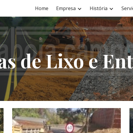
Home
Empresa
História
Servi
ip to main content
Skip to navigat
as de Lixo e En